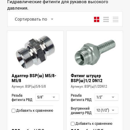
Гидравлические фитинги для рукавов высокого
давления.
Сортировать по
Адаптер BSP(ш) M5/8-
Фитинг штуцер
M5/8
BSP(ш)1/2 DN12
Артикул:
BSP(ш)5/8-5/8
Артикул:
BSP(ш)1/2DN12
Резьба
Резьба
фитинга РВД
фитинга РВД
Внутренний
Добавить к сравнению
диаметр РВД
Добавить к сравнению