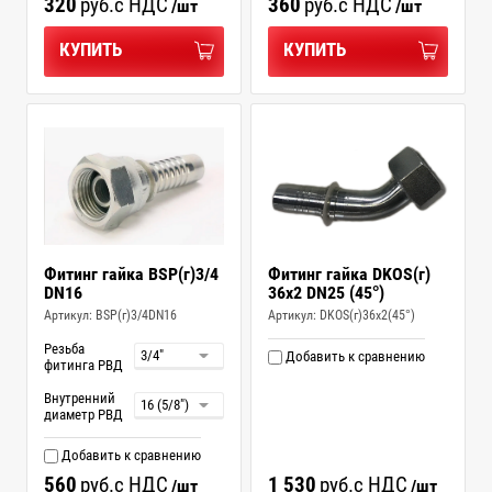
320
руб.
с НДС
360
руб.
с НДС
/шт
/шт
КУПИТЬ
КУПИТЬ
Фитинг гайка BSP(г)3/4
Фитинг гайка DKOS(г)
DN16
36x2 DN25 (45°)
Артикул:
BSP(г)3/4DN16
Артикул:
DKOS(г)36x2(45°)
Резьба
Добавить к сравнению
фитинга РВД
Внутренний
диаметр РВД
Добавить к сравнению
560
руб.
с НДС
1 530
руб.
с НДС
/шт
/шт