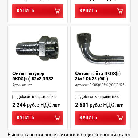
КУПИТЬ
КУПИТЬ
Фитинг штуцер
Фитинг гайка DKOS(г)
DKOS(ш) 52x2 DN32
36x2 DN25 (90°)
Артикул:
нет
Артикул:
DKOS(г)36x2(90°)DN25
Добавить к сравнению
Добавить к сравнению
2 244
руб.
с НДС
2 601
руб.
с НДС
/шт
/шт
КУПИТЬ
КУПИТЬ
Высококачественные фитинги из оцинкованной стали