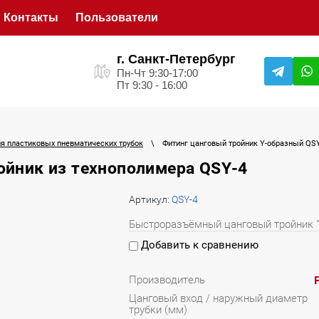
Контакты
Пользователи
г. Санкт-Петербург
Пн-Чт 9:30-17:00
Пт 9:30 - 16:00
ля пластиковых пневматических трубок
\
Фитинг цанговый тройник Y-образный QS
ойник из технополимера QSY-4
Артикул:
QSY-4
Быстроразъёмный цанговый тройник "
Добавить к сравнению
Производитель
Цанговый вход / наружный диаметр
трубки (мм)