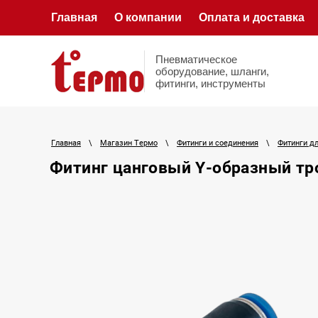
Главная
О компании
Оплата и доставка
Пневматическое
оборудование, шланги,
фитинги, инструменты
Главная
\
Магазин Термо
\
Фитинги и соединения
\
Фитинги д
Фитинг цанговый Y-образный тр