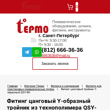
0
Пневматическое
оборудование, шланги,
фитинги, инструменты
г. Санкт-Петербург
Пн-Чт 9:30-17:00
Пт 9:30 - 16:00
(812) 666-36-36
6663636@mail.ru
Заказать звонок
Главная
\
Магазин Термо
\
Фитинги и соединения
\
Фитинги для
пластиковых пневматических трубок
\
Фитинг цанговый тройник Y-
образный QSY-8H
Фитинг цанговый Y-образный
тройник из технополимера QSY-