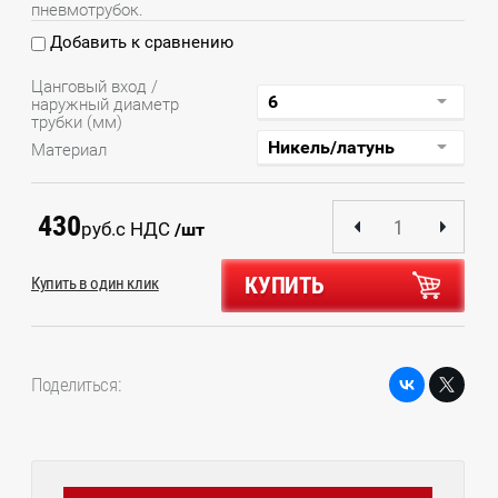
пневмотрубок.
Добавить к сравнению
Цанговый вход /
наружный диаметр
трубки (мм)
Материал
430
руб.
с НДС
/шт
КУПИТЬ
Купить в один клик
Поделиться: