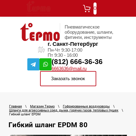
0
Пневматическое
оборудование, шланги,
фитинги, инструменты
г. Санкт-Петербург
Пн-Чт 9:30-17:00
Пт 9:30 - 16:00
(812) 666-36-36
6663636@mail.ru
Заказать звонок
Главная
\
Магазин Термо
\
Гофрированные воздуховоды
\
Шланги для агрессивных сред, дыма, горячих газов, тепловых пушек
\
Гибкий шланг EPDM
Гибкий шланг EPDM 80