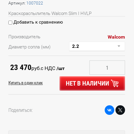
Артикул:
1007022
Краскораспылитель Walcom Slim I HVLP
Добавить к сравнению
Walcom
Производитель
Диаметр сопла (мм)
23 470
руб.
с НДС
/шт
НЕТ В НАЛИЧИИ
Купить в один клик
Поделиться: