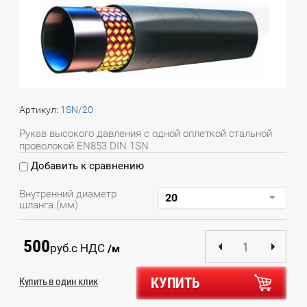
Артикул:
1SN/20
Рукав высокого давления с одной оплеткой стальной
проволокой EN853 DIN 1SN
Добавить к сравнению
Внутренний диаметр
шланга (мм)
500
руб.
с НДС
/м
КУПИТЬ
Купить в один клик