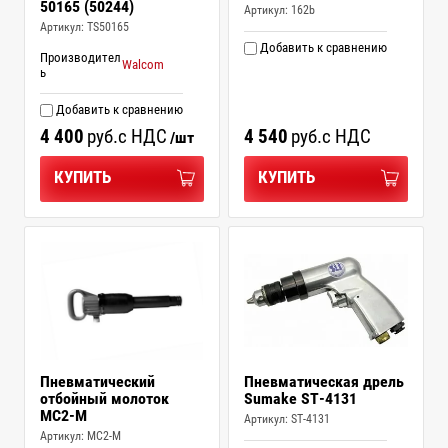
50165 (50244)
Артикул:
162b
Артикул:
TS50165
Добавить к сравнению
Производител
Walcom
ь
Добавить к сравнению
4 400
руб.
с НДС
4 540
руб.
с НДС
/шт
КУПИТЬ
КУПИТЬ
Пневматический
Пневматическая дрель
отбойный молоток
Sumake ST-4131
МС2-М
Артикул:
ST-4131
Артикул:
МС2-М