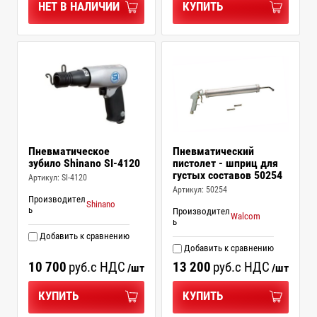
НЕТ В НАЛИЧИИ
КУПИТЬ
Пневматическое
Пневматический
зубило Shinano SI-4120
пистолет - шприц для
густых составов 50254
Артикул:
SI-4120
Артикул:
50254
Производител
Shinano
ь
Производител
Walcom
ь
Добавить к сравнению
Добавить к сравнению
10 700
руб.
с НДС
13 200
руб.
с НДС
/шт
/шт
КУПИТЬ
КУПИТЬ