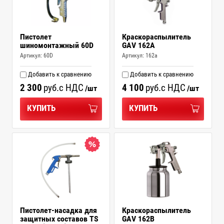
Пистолет
Краскораспылитель
шиномонтажный 60D
GAV 162A
Артикул:
60D
Артикул:
162a
Добавить к сравнению
Добавить к сравнению
2 300
руб.
с НДС
4 100
руб.
с НДС
/шт
/шт
КУПИТЬ
КУПИТЬ
Пистолет-насадка для
Краскораспылитель
защитных составов TS
GAV 162B