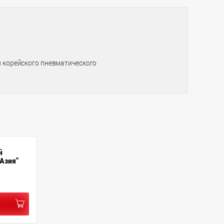
и корейского пневматического
й
"Азия"