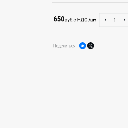
650
руб.
с НДС
/шт
Поделиться: