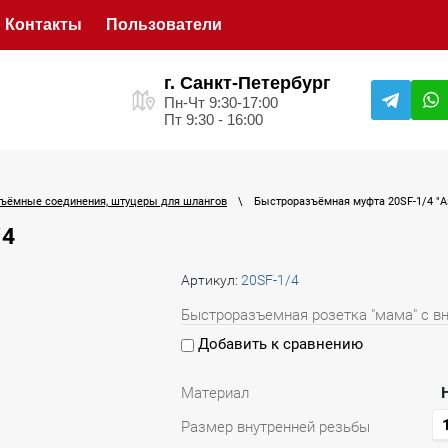
Контакты
Пользователи
г. Санкт-Петербург
Пн-Чт 9:30-17:00
Пт 9:30 - 16:00
ъёмные соединения, штуцеры для шлангов
\
Быстроразъёмная муфта 20SF-1/4 "А
/4
Артикул:
20SF-1/4
Быстроразъемная розетка "мама" с вн
Добавить к сравнению
Материал
Размер внутренней резьбы