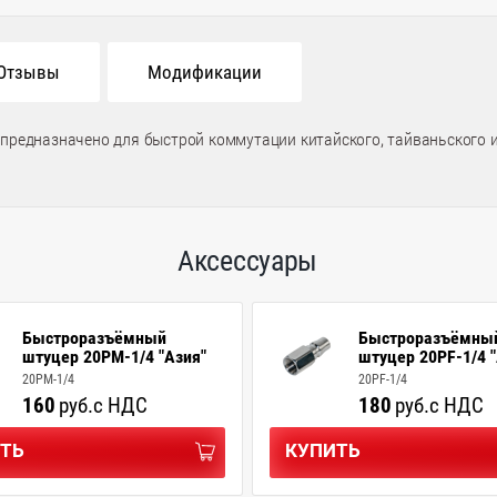
Отзывы
Модификации
 предназначено для быстрой коммутации китайского, тайваньского 
Аксессуары
Быстроразъёмный
Быстроразъёмны
штуцер 20PM-1/4 "Азия"
штуцер 20PF-1/4 
20PM-1/4
20PF-1/4
160
руб.
с НДС
180
руб.
с НДС
ТЬ
КУПИТЬ