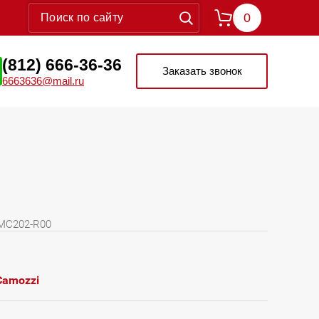
0
(812) 666-36-36
Заказать звонок
6663636@mail.ru
 MC202-R00
Camozzi