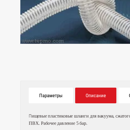
Параметры
Описание
П
ищев
ые
пластиковые
шланги
для вакуума, сжатог
ПВХ. Рабочее давление 5 бар.