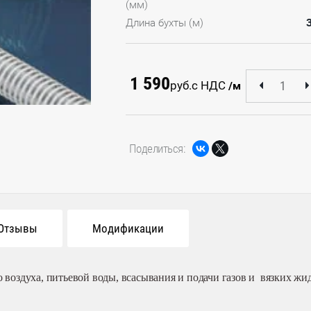
(мм)
Длина бухты (м)
1 590
руб.
с НДС
/м
Поделиться:
Отзывы
Модификации
о воздуха, питьевой воды,
всасывания и подачи
газов
и вязких жи