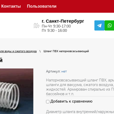
Контакты
Пользователи
г. Санкт-Петербург
Пн-Чт 9:30-17:00
Пт 9:30 - 16:00
для воды и сжатого воздуха
\
Шланг ПВХ напорновсасывающий
й
Артикул:
нет
Напорновсасывающий шланг ПВХ, ар
шланги для вакуума, сжатого воздуха,
жидкостей. Армирован спиралью из П
бассейнов и т.п.
Добавить к сравнению
Диаметр шланга внутренний/наружны