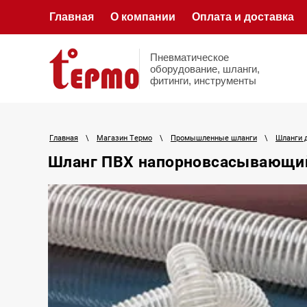
Главная
О компании
Оплата и доставка
Пневматическое
оборудование, шланги,
фитинги, инструменты
Главная
\
Магазин Термо
\
Промышленные шланги
\
Шланги 
Шланг ПВХ напорновсасывающи