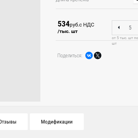
534
руб.
с НДС
/тыс. шт
от 5 тыс. шт по
шт
Поделиться:
Отзывы
Модификации