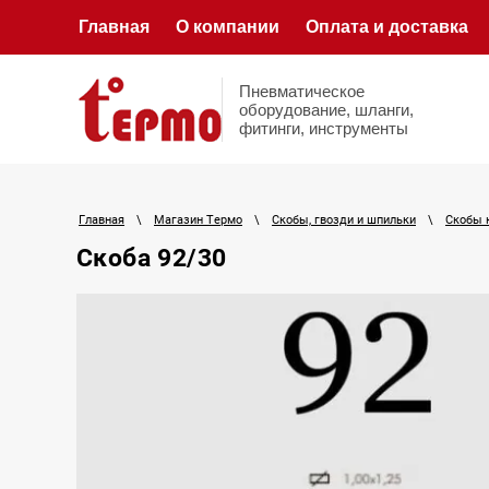
Главная
О компании
Оплата и доставка
Пневматическое
оборудование, шланги,
фитинги, инструменты
Главная
\
Магазин Термо
\
Скобы, гвозди и шпильки
\
Скобы 
Скоба 92/30