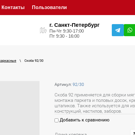
Контакты
Пользователи
г. Санкт-Петербург
Пн-Чт 9:30-17:00
Пт 9:30 - 16:00
каркасные
\
Скоба 92/30
Артикул:
92/30
Cкоба 92 применяется для сборки мяг
монтажа паркета и половых досок, кре
штапиков. Также используется для и
конструкций, настилов, заборов.
Добавить к сравнению
Длина крепежа