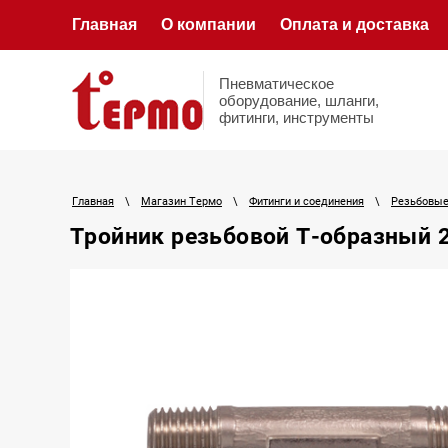
Главная
О компании
Оплата и доставка
Пневматическое
оборудование, шланги,
фитинги, инструменты
Главная
\
Магазин Термо
\
Фитинги и соединения
\
Резьбовые
Тройник резьбовой Т-образный 