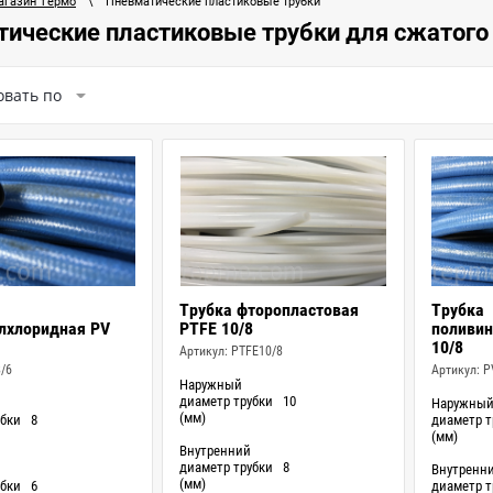
агазин Термо
\
Пневматические пластиковые трубки
ические пластиковые трубки для сжатого
овать по
Трубка фторопластовая
Трубка
лхлоридная PV
PTFE 10/8
поливин
10/8
Артикул:
PTFE10/8
/6
Артикул:
P
Наружный
диаметр трубки
10
Наружны
(мм)
убки
8
диаметр т
(мм)
Внутренний
диаметр трубки
8
Внутренн
(мм)
убки
6
диаметр т