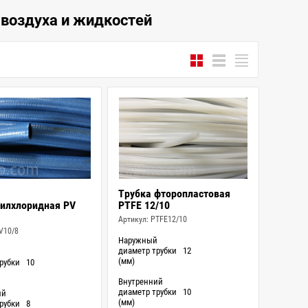
 воздуха и жидкостей
Трубка фторопластовая
илхлоридная PV
PTFE 12/10
Артикул:
PTFE12/10
V10/8
Наружный
диаметр трубки
12
й
(мм)
рубки
10
Внутренний
диаметр трубки
10
ий
(мм)
рубки
8