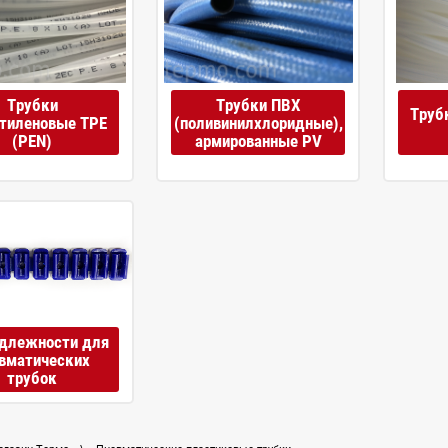
Трубки
Трубки ПВХ
Труб
тиленовые TPE
(поливинилхлоридные),
(PEN)
армированные PV
длежности для
вматических
трубок