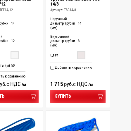
/12
14/8
TFE14/12
Артикул:
TSC14/8
й
Наружный
рубки
14
диаметр трубки
14
(мм)
ий
Внутренний
рубки
12
диаметр трубки
8
(мм)
Цвет
ты (м)
50
Добавить к сравнению
ть к сравнению
уб.
с НДС
1 715
руб.
с НДС
/м
/м
ТЬ
КУПИТЬ