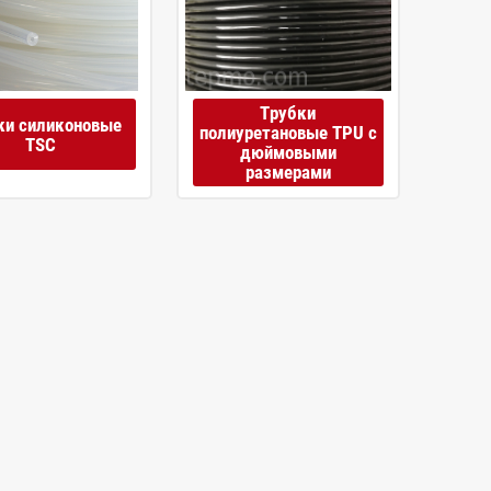
Трубки
ки силиконовые
полиуретановые TPU с
TSC
дюймовыми
размерами