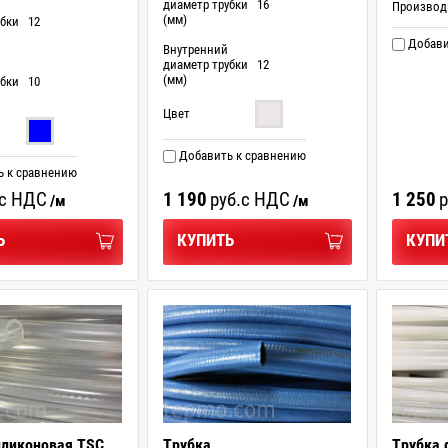
диаметр трубки
16
Производ
(мм)
убки
12
Добави
Внутренний
диаметр трубки
12
(мм)
убки
10
Цвет
Добавить к сравнению
 к сравнению
с НДС
1 190
руб.
с НДС
1 250
р
/м
/м
Ь
КУПИТЬ
КУПИ
иликоновая TSC
Трубка
Трубка 