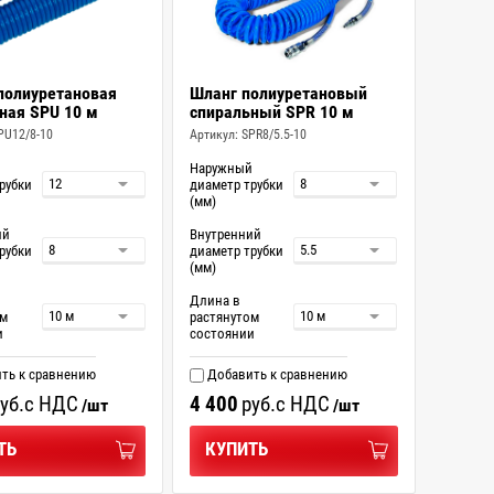
полиуретановая
Шланг полиуретановый
ная SPU 10 м
спиральный SPR 10 м
PU12/8-10
Артикул:
SPR8/5.5-10
й
Наружный
рубки
диаметр трубки
(мм)
ий
Внутренний
рубки
диаметр трубки
(мм)
Длина в
ом
растянутом
и
состоянии
ть к сравнению
Добавить к сравнению
уб.
с НДС
4 400
руб.
с НДС
/шт
/шт
ТЬ
КУПИТЬ