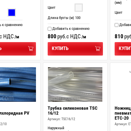
(мм)
Цвет
Цвет
Длина бухты (м)
100
 к сравнению
Добави
Добавить к сравнению
с НДС
800
руб.
с НДС
810
руб
/м
/м
Ь
КУПИТЬ
КУПИ
Трубка силиконовая TSC
Ножниц
лхлоридная PV
16/12
пневмат
ETC-20
Артикул:
TSC16/12
2/10
Артикул:
E
Наружный