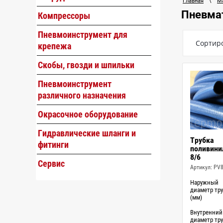
Главная
\
М
Пневмат
Компрессоры
Пневмоинструмент для
Сортир
крепежа
Скобы, гвозди и шпильки
Пневмоинструмент
различного назначения
Окрасочное оборудование
Гидравлические шланги и
Трубка
фитинги
поливини
8/6
Сервис
Артикул:
PV8
Наружный
диаметр тр
(мм)
Внутренний
диаметр тр