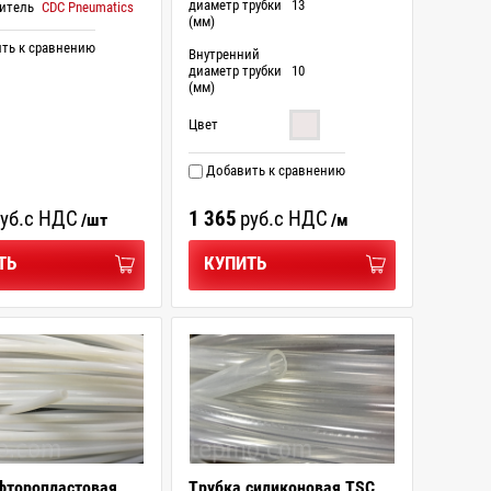
диаметр трубки
13
итель
CDC Pneumatics
(мм)
ть к сравнению
Внутренний
диаметр трубки
10
(мм)
Цвет
Добавить к сравнению
уб.
с НДС
1 365
руб.
с НДС
/шт
/м
ТЬ
КУПИТЬ
фторопластовая
Трубка силиконовая TSC