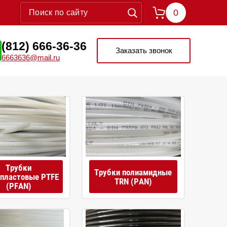
0
(812) 666-36-36
Заказать звонок
6663636@mail.ru
Трубки
Трубки полиамидные
пластовые PTFE
TRN (PAN)
(PFAN)