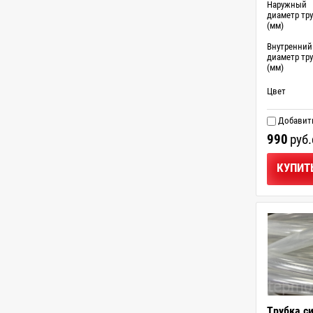
Наружный
диаметр тр
(мм)
Внутренний
диаметр тр
(мм)
Цвет
Добавить
990
руб.
КУПИТ
Трубка с