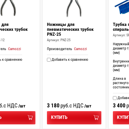
 для
Ножницы для
Трубка 
ческих трубок
пневматических трубок
спираль
PNZ-25
Артикул:
S
-12
Артикул:
PNZ-25
Наружны
диаметр т
тель
Camozzi
Производитель
Camozzi
(мм)
 к сравнению
Добавить к сравнению
Внутренн
диаметр т
(мм)
Длина в
растянут
состояни
Добави
б.
с НДС
3 180
руб.
с НДС
3 400
р
/шт
/шт
Ь
КУПИТЬ
КУПИ