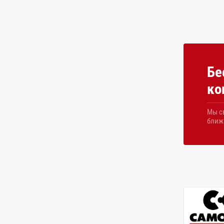
Бе
ко
Мы с
ближ