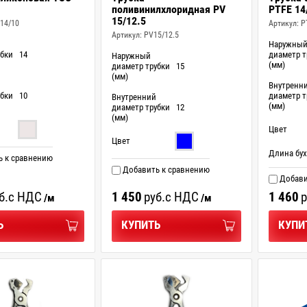
поливинилхлоридная PV
PTFE 14
15/12.5
14/10
Артикул:
P
Артикул:
PV15/12.5
Наружны
убки
14
диаметр т
Наружный
(мм)
диаметр трубки
15
(мм)
Внутренн
убки
10
диаметр т
Внутренний
(мм)
диаметр трубки
12
(мм)
Цвет
Цвет
Длина бух
 к сравнению
Добавить к сравнению
Добави
б.
с НДС
1 450
руб.
с НДС
1 460
р
/м
/м
Ь
КУПИТЬ
КУПИ