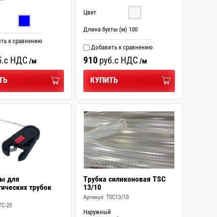
Цвет
Длина бухты (м)
100
ть к сравнению
Добавить к сравнению
.
с НДС
910
руб.
с НДС
/м
/м
ТЬ
КУПИТЬ
ы для
Трубка силиконовая TSC
ических трубок
13/10
Артикул:
TSC13/10
TC-20
Наружный