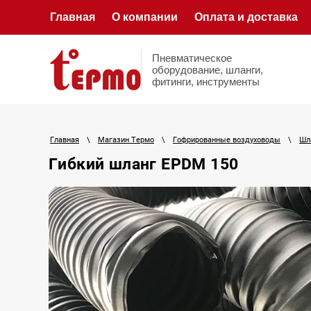
Главная
О компании
Оплата и доставка
Пневматическое
оборудование, шланги,
фитинги, инструменты
Главная
\
Магазин Термо
\
Гофрированные воздуховоды
\
Шла
Гибкий шланг EPDM 150