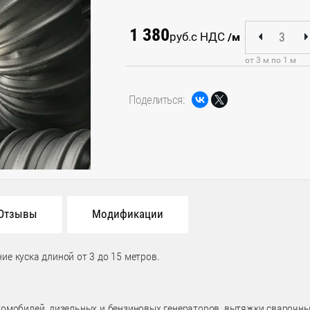
1 380
руб.
с НДС
/м
от 3 м по 1 м
Поделиться:
Отзывы
Модификации
ие куска длиной от 3 до 15 метров.
омобилей, дизельных и бензиновых генераторов, вытяжки сварочных