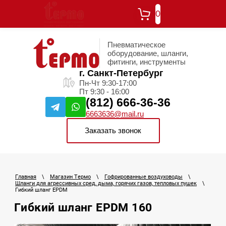
0
Пневматическое
оборудование, шланги,
фитинги, инструменты
г. Санкт-Петербург
Пн-Чт 9:30-17:00
Пт 9:30 - 16:00
(812) 666-36-36
6663636@mail.ru
Заказать звонок
Главная
\
Магазин Термо
\
Гофрированные воздуховоды
\
Шланги для агрессивных сред, дыма, горячих газов, тепловых пушек
\
Гибкий шланг EPDM
Гибкий шланг EPDM 160