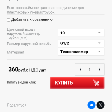
Быстроразъёмное цанговое соединение для
пластиковых пневмотрубок.
Добавить к сравнению
Цанговый вход /
наружный диаметр
трубки (мм)
Размер наружной резьбы
Материал
360
руб.
с НДС
/шт
КУПИТЬ
Купить в один клик
Поделиться: