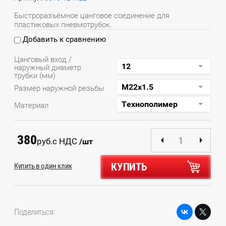
Быстроразъёмное цанговое соединение для
пластиковых пневмотрубок.
Добавить к сравнению
Цанговый вход /
наружный диаметр
трубки (мм)
Размер наружной резьбы
Материал
380
руб.
с НДС
/шт
КУПИТЬ
Купить в один клик
Поделиться: