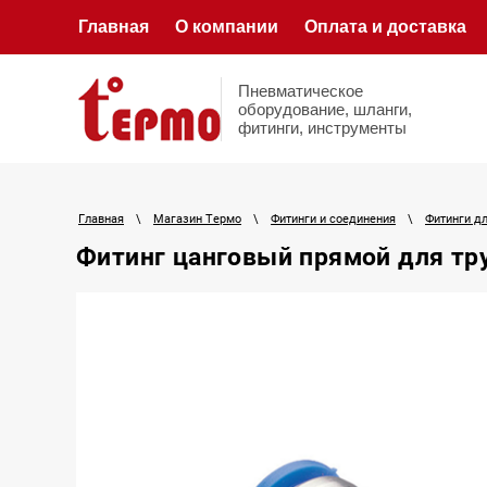
Главная
О компании
Оплата и доставка
Пневматическое
оборудование, шланги,
фитинги, инструменты
Главная
\
Магазин Термо
\
Фитинги и соединения
\
Фитинги д
Фитинг цанговый прямой для тр