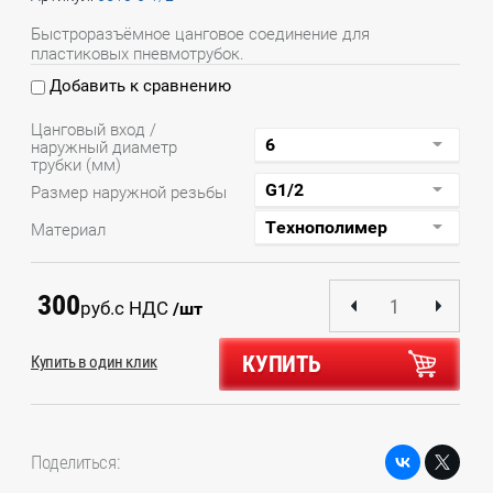
Быстроразъёмное цанговое соединение для
пластиковых пневмотрубок.
Добавить к сравнению
Цанговый вход /
наружный диаметр
трубки (мм)
Размер наружной резьбы
Материал
300
руб.
с НДС
/шт
КУПИТЬ
Купить в один клик
Поделиться: